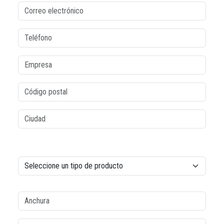
Correo electrónico
Teléfono
Empresa
Código postal
Ciudad
colonne2
Tipo de producto
Tipo de producto
Anchura
Longitud