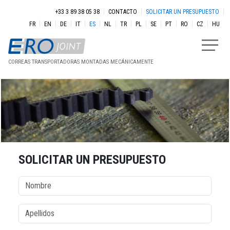
Pasar al contenido principal
Menu secondaire
+33 3 89 38 05 38
CONTACTO
SOLICITAR UN PRESUPUESTO
FR
EN
DE
IT
ES
NL
TR
PL
SE
PT
RO
CZ
HU
CORREAS TRANSPORTADORAS MONTADAS MECÁNICAMENTE
SOLICITAR UN PRESUPUESTO
colonne1
Nombre
Apellidos