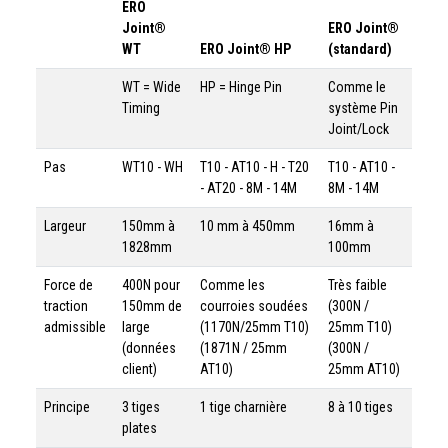
ERO
Joint®
ERO Joint®
WT
ERO Joint® HP
(standard)
WT = Wide
HP = Hinge Pin
Comme le
Timing
système Pin
Joint/Lock
Pas
WT10 - WH
T10 - AT10 - H - T20
T10 - AT10 -
- AT20 - 8M - 14M
8M - 14M
Largeur
150mm à
10 mm à 450mm
16mm à
1828mm
100mm
Force de
400N pour
Comme les
Très faible
traction
150mm de
courroies soudées
(300N /
admissible
large
(1170N/25mm T10)
25mm T10)
(données
(1871N / 25mm
(300N /
client)
AT10)
25mm AT10)
Principe
3 tiges
1 tige charnière
8 à 10 tiges
plates