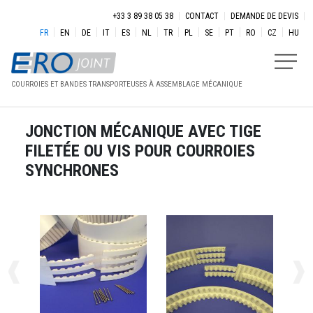
Aller au contenu principal
Menu secondaire
+33 3 89 38 05 38
CONTACT
DEMANDE DE DEVIS
FR
EN
DE
IT
ES
NL
TR
PL
SE
PT
RO
CZ
HU
COURROIES ET BANDES TRANSPORTEUSES À ASSEMBLAGE MÉCANIQUE
JONCTION MÉCANIQUE AVEC TIGE
FILETÉE OU VIS POUR COURROIES
SYNCHRONES