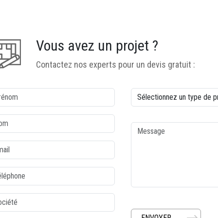
Vous avez un projet ?
Contactez nos experts pour un devis gratuit :
lonne1
colonne2
nom
Type de produit
m
Message
l
éphone
iété
ENVOYER