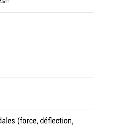
Abelt.
les (force, déflection,