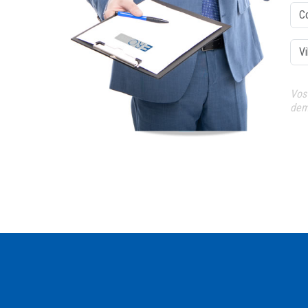
Cod
Ville
Vos
dem