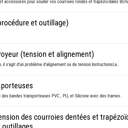
et accessoires pour souder vos courroies rondes et trapézoïdales BEH
rocédure et outillage)
oyeur (tension et alignement)
, il s’agit d’un problème d’alignement ou de tension.InstructionsLa…
sporteuses
ale des bandes transporteuses PVC , PU, et Silicone avec des trames…
sion des courroies dentées et trapézoïda
 outillages