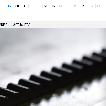
IS
FR
EN
DE
IT
ES
NL
TR
PL
SE
PT
RO
CZ
HU
PRISE
ACTUALITÉS