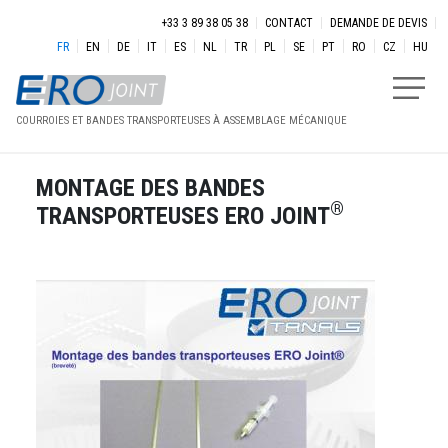
Aller au contenu principal
Menu secondaire
+33 3 89 38 05 38
CONTACT
DEMANDE DE DEVIS
FR
EN
DE
IT
ES
NL
TR
PL
SE
PT
RO
CZ
HU
COURROIES ET BANDES TRANSPORTEUSES À ASSEMBLAGE MÉCANIQUE
MONTAGE DES BANDES
®
TRANSPORTEUSES ERO JOINT
Image