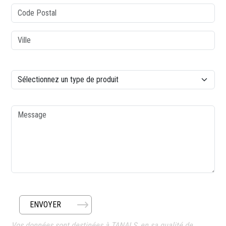
Code postal
Ville
colonne2
Type de produit
Message
ENVOYER
Vos données sont destinées à TANALS, en sa qualité de