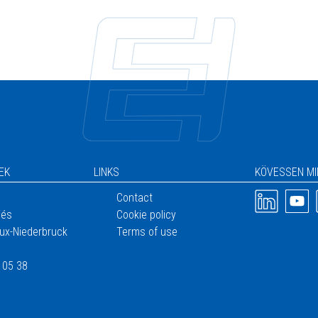
EK
LINKS
KÖVESSEN M
Kép
Kép
Contact
iés
Cookie policy
ux-Niederbruck
Terms of use
 05 38