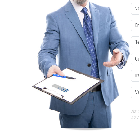
Vez
Emai
Tele
Cég
Irán
Vár
Az 
az 