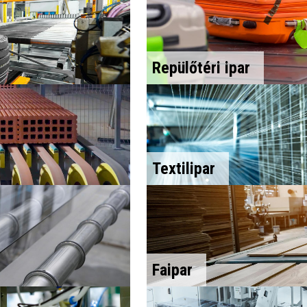
Repülőtéri ipar
Textilipar
Faipar