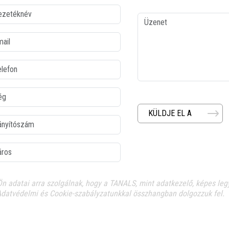
etéknév
Üzenet
l
fon
KÜLDJE EL A
yítószám
os
Ön adatai arra szolgálnak, hogy a TANALS, mint adatkezelő, képes legy
Adatvédelmi és Cookie-szabályzatunkkal összhangban dolgozzuk fel.