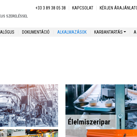
Menu secondaire
+33 3 89 38 05 38
KAPCSOLAT
KÉRJEN ÁRAJÁNLAT
US SZERELÉSSEL
ció
TALÓGUS
DOKUMENTÁCIÓ
ALKALMAZÁSOK
KARBANTARTÁS
A
Élelmiszeripar