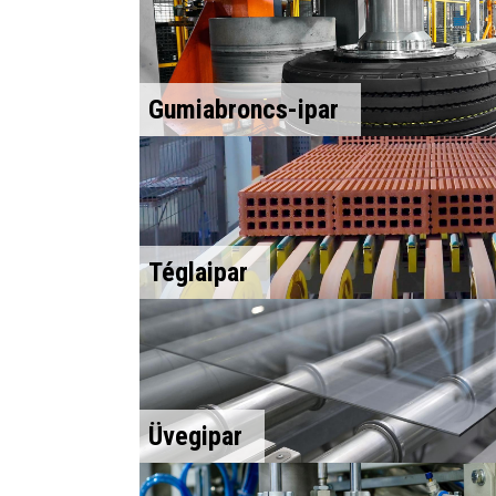
Gumiabroncs-ipar
Téglaipar
Üvegipar