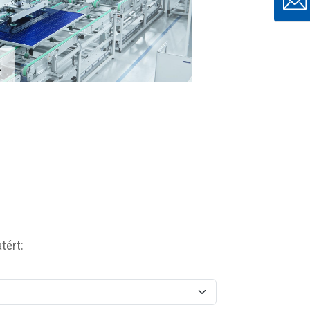
k
tért: