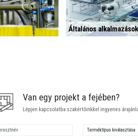
Általános alkalmazáso
Van egy projekt a fejében?
Lépjen kapcsolatba szakértőinkkel ingyenes árajánla
lonne1
colonne2
esztnév
A termék típusa