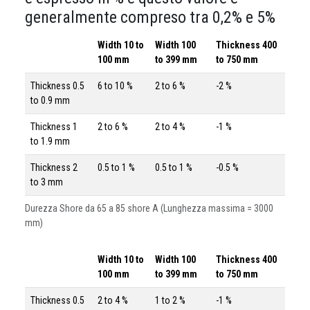
generalmente compreso tra 0,2% e 5%
Width 10 to
Width 100
Thickness 400
100 mm
to 399 mm
to 750 mm
Thickness 0.5
6 to 10 %
2 to 6 %
-2 %
to 0.9 mm
Thickness 1
2 to 6 %
2 to 4 %
-1 %
to 1.9 mm
Thickness 2
0.5 to 1 %
0.5 to 1 %
-0.5 %
to 3 mm
Durezza Shore da 65 a 85 shore A (Lunghezza massima = 3000
mm)
Width 10 to
Width 100
Thickness 400
100 mm
to 399 mm
to 750 mm
Thickness 0.5
2 to 4 %
1 to 2 %
-1 %