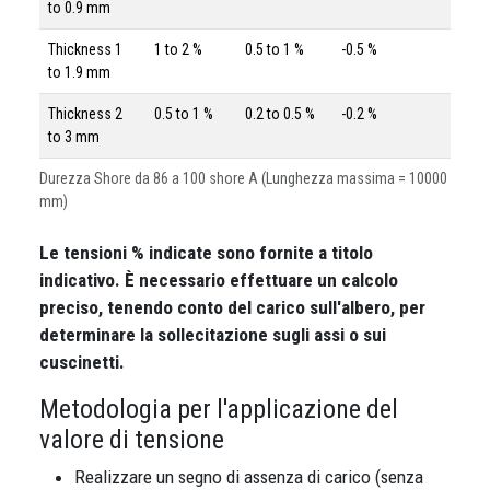
to 0.9 mm
Thickness 1
1 to 2 %
0.5 to 1 %
-0.5 %
to 1.9 mm
Thickness 2
0.5 to 1 %
0.2 to 0.5 %
-0.2 %
to 3 mm
Durezza Shore da 86 a 100 shore A (Lunghezza massima = 10000
mm)
Le tensioni % indicate sono fornite a titolo
indicativo. È necessario effettuare un calcolo
preciso, tenendo conto del carico sull'albero, per
determinare la sollecitazione sugli assi o sui
cuscinetti.
Metodologia per l'applicazione del
valore di tensione
Realizzare un segno di assenza di carico (senza