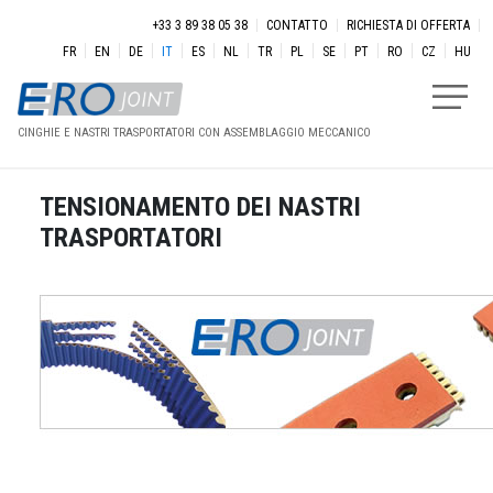
Salta al contenuto principale
Menu secondaire
+33 3 89 38 05 38
CONTATTO
RICHIESTA DI OFFERTA
FR
EN
DE
IT
ES
NL
TR
PL
SE
PT
RO
CZ
HU
CINGHIE E NASTRI TRASPORTATORI CON ASSEMBLAGGIO MECCANICO
TENSIONAMENTO DEI NASTRI
TRASPORTATORI