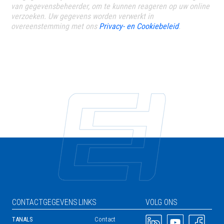
van gegevensbeheerder, om te kunnen reageren op uw online
verzoeken. Uw gegevens worden verwerkt in
overeenstemming met ons
Privacy- en Cookiebeleid
.
CONTACTGEGEVENS
LINKS
VOLG ONS
Afbeelding
Afbeelding
Afbeelding
TANALS
Contact