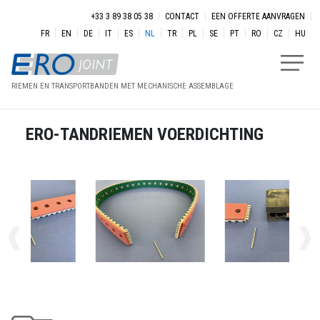
Overslaan en naar de inhoud gaan
Menu secondaire
+33 3 89 38 05 38
CONTACT
EEN OFFERTE AANVRAGEN
FR
EN
DE
IT
ES
NL
TR
PL
SE
PT
RO
CZ
HU
RIEMEN EN TRANSPORTBANDEN MET MECHANISCHE ASSEMBLAGE
ERO-TANDRIEMEN VOERDICHTING