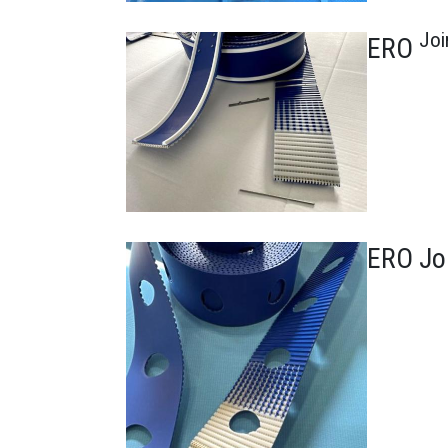
Jo
ERO
Bild
ERO Jo
Bild