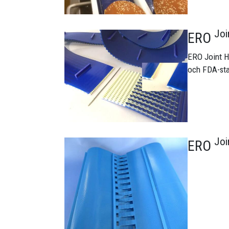
Jo
ERO
Bild
ERO Joint H
och FDA-stan
Jo
ERO
Bild