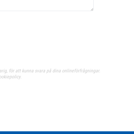
ig, för att kunna svara på dina onlineförfrågningar.
okiepolicy.