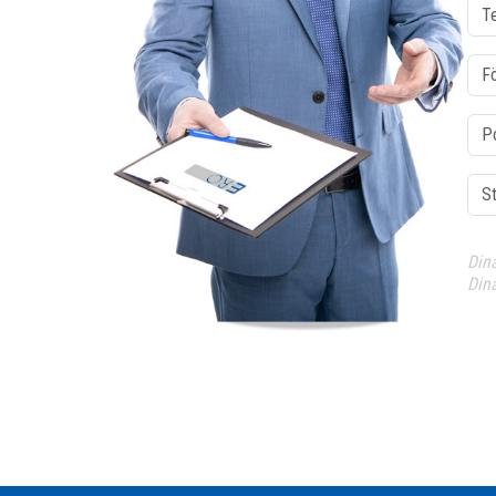
Tele
För
Pos
Sta
Din
Din