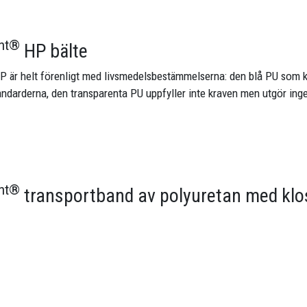
int®
HP bälte
P är helt förenligt med livsmedelsbestämmelserna: den blå PU som k
darderna, den transparenta PU uppfyller inte kraven men utgör ingen
int®
transportband av polyuretan med klo