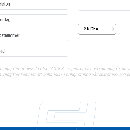
fon
etag
SKICKA
tnummer
d
a uppgifter är avsedda för TANALS, i egenskap av personuppgiftsansvar
a uppgifter kommer att behandlas i enlighet med vår sekretess- och co