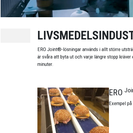
LIVSMEDELSINDUS
ERO Joint®-lösningar används i allt större utsträ
är svåra att byta ut och varje längre stopp kräv
minuter.
Jo
ERO
Bild
Exempel på 