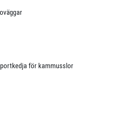
doväggar
sportkedja för kammusslor