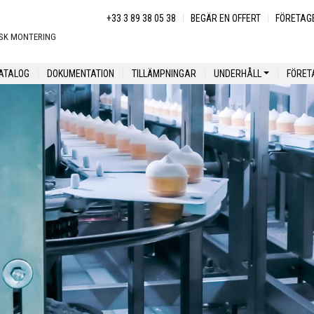
Menu secondaire
+33 3 89 38 05 38
BEGÄR EN OFFERT
FÖRETAG
SK MONTERING
ny
ATALOG
DOKUMENTATION
TILLÄMPNINGAR
UNDERHÅLL
FÖRET