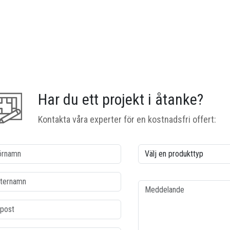
Har du ett projekt i åtanke?
Kontakta våra experter för en kostnadsfri offert:
lonne1
colonne2
namn
Type de produit
ernamn
Meddelande
ost