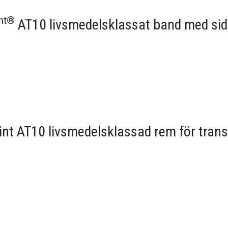
int®
AT10 livsmedelsklassat band med si
int AT10 livsmedelsklassad rem för tran