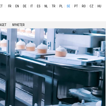
ET
FR
EN
DE
IT
ES
NL
TR
PL
SE
PT
RO
CZ
HU
AGET
NYHETER