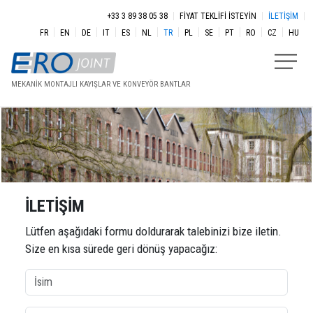
Ana içeriğe atla
Menu secondaire
+33 3 89 38 05 38
FIYAT TEKLIFI ISTEYIN
İLETIŞIM
FR
EN
DE
IT
ES
NL
TR
PL
SE
PT
RO
CZ
HU
MEKANIK MONTAJLI KAYIŞLAR VE KONVEYÖR BANTLAR
İLETIŞIM
Lütfen aşağıdaki formu doldurarak talebinizi bize iletin.
Size en kısa sürede geri dönüş yapacağız:
İsim