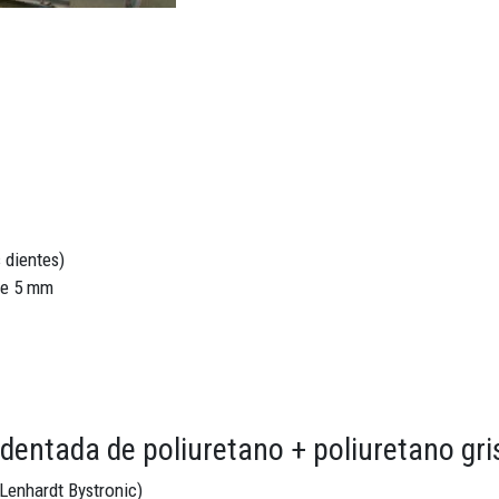
 dientes)
de 5 mm
dentada de poliuretano + poliuretano gris
 Lenhardt Bystronic)