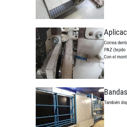
Aplicac
Imagen
Correa denta
PAZ (tejido 
Con el mont
Bandas 
Imagen
También disp