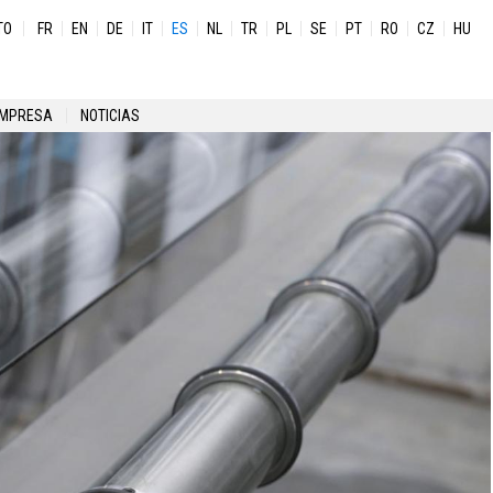
TO
FR
EN
DE
IT
ES
NL
TR
PL
SE
PT
RO
CZ
HU
EMPRESA
NOTICIAS