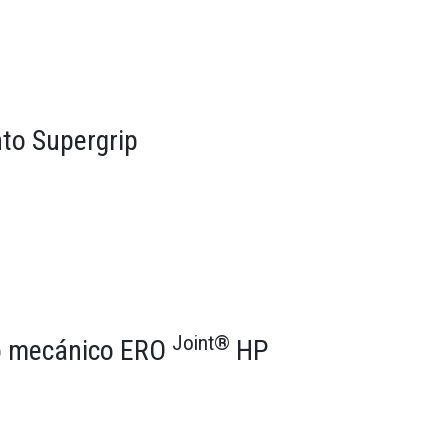
to Supergrip
Joint®
to mecánico ERO
HP