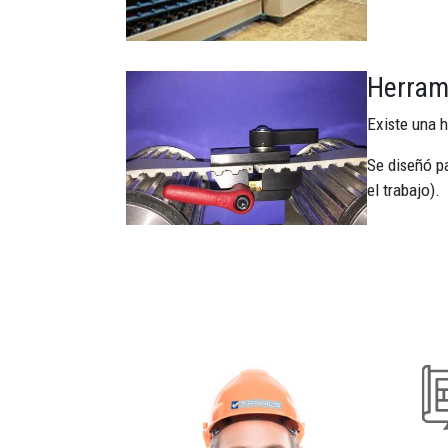
Herram
Imagen
Existe una h
Se diseñó pa
el trabajo).