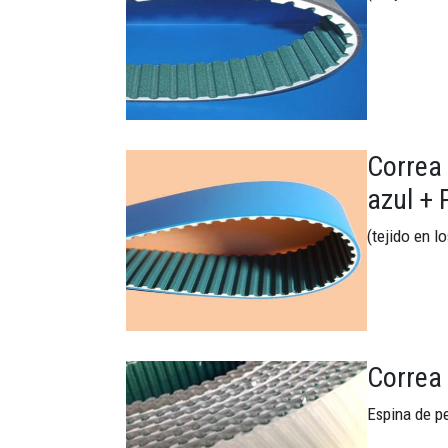
Correa 
Imagen
azul + 
(tejido en l
Correa
Imagen
Espina de p