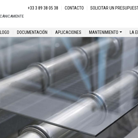
Menu secondaire
+33 3 89 38 05 38
CONTACTO
SOLICITAR UN PRESUPUES
ECÁNICAMENTE
 principal
LOGO
DOCUMENTACIÓN
APLICACIONES
MANTENIMIENTO
LA 