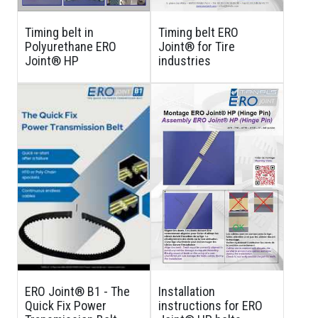
Timing belt in
Timing belt ERO
Polyurethane ERO
Joint® for Tire
Joint® HP
industries
Obraz
Obraz
Installation
ERO Joint® B1 - The
instructions for ERO
Quick Fix Power