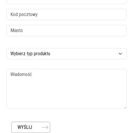
Kod pocztowy
Miasto
colonne2
Rodzaj produktu
Wiadomość
WYŚLIJ