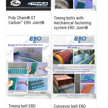
Poly Chain® GT
Timing belts with
Carbon™ ERO Joint®
mechanical fastening
system ERO Joint®
Obraz
Obraz
Timing belt ERO
Conveyor belt ERO