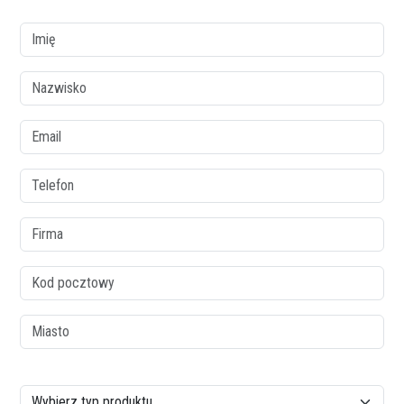
colonne1
Imię
Nazwisko
Email
Telefon
Firma
Kod pocztowy
Miasto
colonne2
Rodzaj produktu