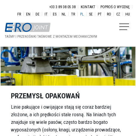
Przejdź do treści
Menu secondaire
+33 3 89 38 05 38
KONTAKT
POPROŚ O WYCENĘ
FR
EN
DE
IT
ES
NL
TR
PL
SE
PT
RO
CZ
HU
TAŚMY I PRZENOŚNIKI TAŚMOWE Z MONTAŻEM MECHANICZNYM
PRZEMYSŁ OPAKOWAŃ
Linie pakujące i owijające stają się coraz bardziej
złożone, a ich prędkości stale rosną. Na liniach tych
znajduje się wiele pasów, często bardzo bogato
wyposażonych (osłony, knagi, urządzenia prowadzące,