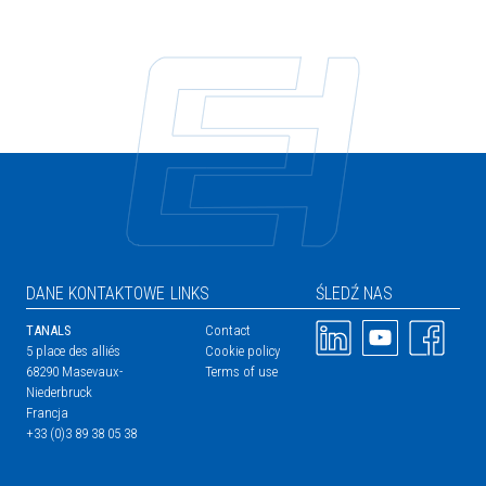
DANE KONTAKTOWE
LINKS
ŚLEDŹ NAS
Obraz
Obraz
Obraz
TANALS
Contact
5 place des alliés
Cookie policy
68290 Masevaux-
Terms of use
Niederbruck
Francja
+33 (0)3 89 38 05 38