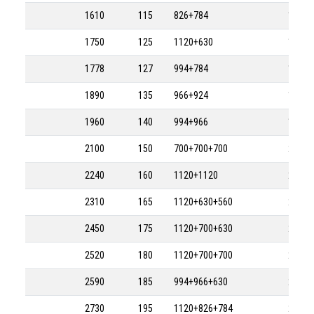
1610
115
826+784
1610-
1750
125
1120+630
1750-
1778
127
994+784
1778-
1890
135
966+924
1890-
1960
140
994+966
1960-
2100
150
700+700+700
2100-
2240
160
1120+1120
2240-
2310
165
1120+630+560
2310-
2450
175
1120+700+630
2450-
2520
180
1120+700+700
2520-
2590
185
994+966+630
2590-
2730
195
1120+826+784
2730-