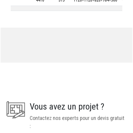
4410
315
1120+1120+826+784+560
4410-
Vous avez un projet ?
Contactez nos experts pour un devis gratuit
: