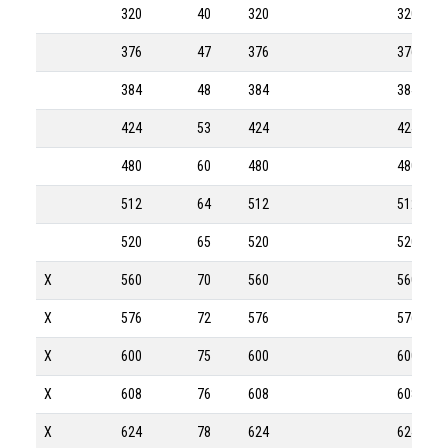
320
40
320
320-8M
376
47
376
376-8M
384
48
384
384-8M
424
53
424
424-8M
480
60
480
480-8M
512
64
512
512-8M
520
65
520
520-8M
X
560
70
560
560-8M
X
576
72
576
576-8M
X
600
75
600
600-8M
X
608
76
608
608-8M
X
624
78
624
624-8M