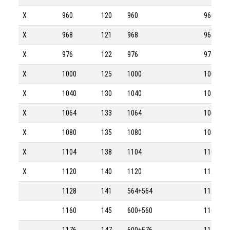
X
960
120
960
960-8M
X
968
121
968
968-8M
X
976
122
976
976-8M
X
1000
125
1000
1000-8M
X
1040
130
1040
1040-8M
X
1064
133
1064
1064-8M
X
1080
135
1080
1080-8M
X
1104
138
1104
1104-8M
X
1120
140
1120
1120-8M
1128
141
564+564
1128-8M
1160
145
600+560
1160-8M