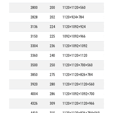
2800
200
1120+1120+560
2800-
2828
202
1120+924+784
2828-
3136
224
1120+1092+924
3136-
3150
225
1092+1092+966
3150-
3304
236
1120+1092+1092
3304-
3360
240
1120+1120+1120
3360-
3500
250
1120+1120+700+560
3500-
3850
275
1120+1120+826+784
3850-
3920
280
1120+1120+1120+560
3920-
4004
286
1120+1092+1092+700
4004-
4326
309
1120+1120+1120+966
4326-