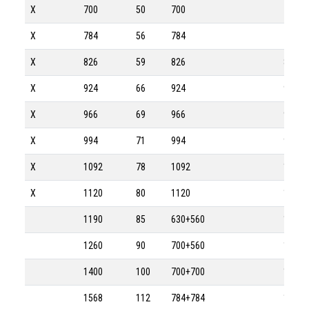
X
700
50
700
700-1
X
784
56
784
784-1
X
826
59
826
826-1
X
924
66
924
924-1
X
966
69
966
966-1
X
994
71
994
994-1
X
1092
78
1092
1092-
X
1120
80
1120
1120-
1190
85
630+560
1190-
1260
90
700+560
1260-
1400
100
700+700
1400-
1568
112
784+784
1568-