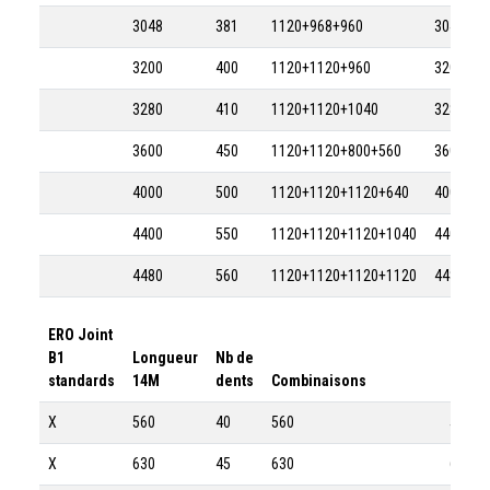
3048
381
1120+968+960
3048-8M
3200
400
1120+1120+960
3200-8M
3280
410
1120+1120+1040
3280-8M
3600
450
1120+1120+800+560
3600-8M
4000
500
1120+1120+1120+640
4000-8M
4400
550
1120+1120+1120+1040
4400-8M
4480
560
1120+1120+1120+1120
4480-8M
ERO Joint
B1
Longueur
Nb de
standards
14M
dents
Combinaisons
Référ
X
560
40
560
560-1
X
630
45
630
630-1