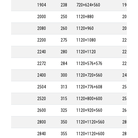
1904
238
720+624+560
1904-8M
2000
250
1120+880
2000-8M
2080
260
1120+960
2080-8M
2200
275
1120+1080
2200-8M
2240
280
1120+1120
2240-8M
2272
284
1120+576+576
2272-8M
2400
300
1120+720+560
2400-8M
2504
313
1120+776+608
2504-8M
2520
315
1120+800+600
2520-8M
2600
325
1120+920+560
2600-8M
2800
350
1120+1120+560
2800-8M
2840
355
1120+1120+600
2840-8M