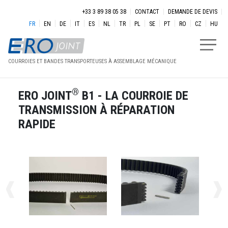
Aller au contenu principal
Menu secondaire
+33 3 89 38 05 38
CONTACT
DEMANDE DE DEVIS
FR
EN
DE
IT
ES
NL
TR
PL
SE
PT
RO
CZ
HU
COURROIES ET BANDES TRANSPORTEUSES À ASSEMBLAGE MÉCANIQUE
®
ERO JOINT
B1 - LA COURROIE DE
TRANSMISSION À RÉPARATION
RAPIDE