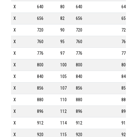
X
640
80
640
640-8M
X
656
82
656
656-8M
X
720
90
720
720-8M
X
760
95
760
760-8M
X
776
97
776
776-8M
X
800
100
800
800-8M
X
840
105
840
840-8M
X
856
107
856
856-8M
X
880
110
880
880-8M
X
896
112
896
896-8M
X
912
114
912
912-8M
X
920
115
920
920-8M