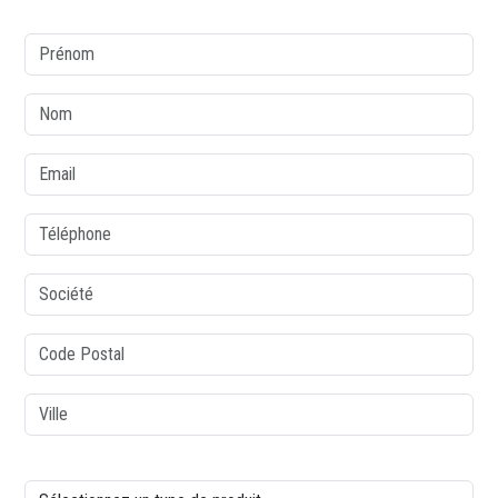
colonne1
Prénom
Nom
Email
Téléphone
Société
Code postal
Ville
colonne2
Type de produit